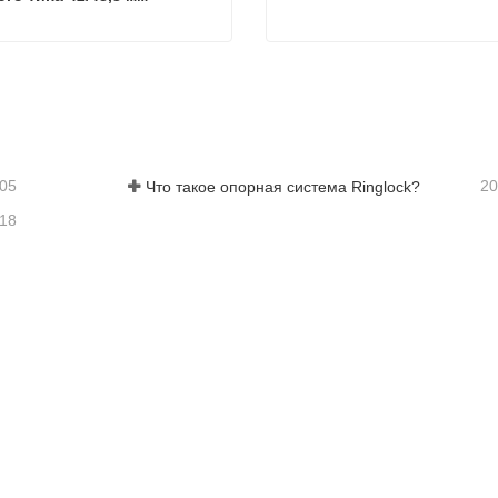
Полуповоротная муфта немецкого типа 42/48,3 мм
заться сейчас
Связаться сейчас
-05
20
Что такое опорная система Ringlock?
-18