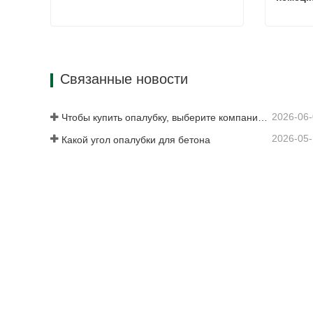
Опорная пластина
Связаться сейчас
Свя
Связанные новости
2026-06
Чтобы купить опалубку, выберите компанию Rizhao Fenghua
2026-05
Какой угол опалубки для бетона