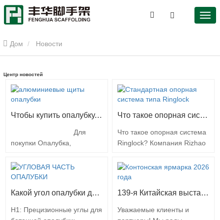
Дом
Новости
Центр новостей
Чтобы купить опалубку, выберите компанию Rizhao Fenghua
Что такое опорная система Ringlock?
Для
Что такое опорная система
покупки Опалубка,
Ringlock? Компания Rizhao
Выбирайте компанию
Fenghua Scaffoldings
Жичжао Фэнхуа Ведущий
Company поставляет
производитель
высококачественные
строительных лесов и
системы строительных
Какой угол опалубки для бетона
139-я Китайская выставка импорта и экспорта
опалубки в Китае с 73-
лесов типа Ringlock. 1.
летней историей ЖИЧЖАО,
Рамные леса Ringlock Эта
H1: Прецизионные углы для
Уважаемые клиенты и
Китай – Когда речь идет о
система лесов также