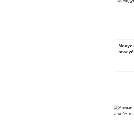
Модуль
опалуб
Связат