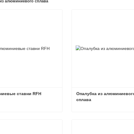
из алюминиевого сплава
иевые ставни RFH
Опалубка из алюминиевого
сплава
иевые ставни RFH
ься сейчас
Связаться сейчас