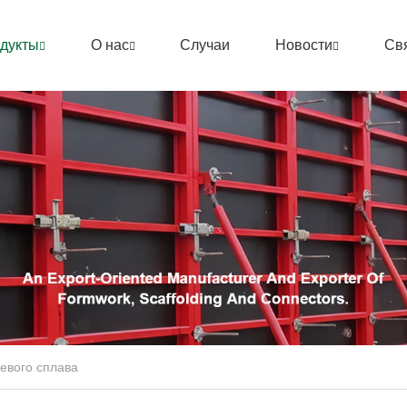
дукты
О нас
Случаи
Новости
Св
евого сплава