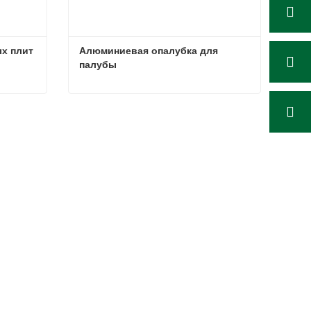
 плит 
Алюминиевая опалубка для 
палубы
Опалубка для алюминиевых плит перекрытия, аналогичная опалубке Topec.
Алюминиевая опалубка для палубы
Связаться сейчас