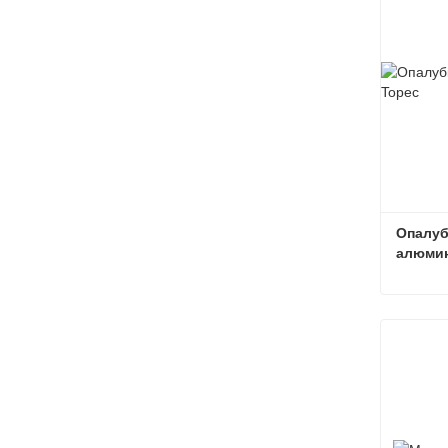
Опалуб
алюмин
Связат