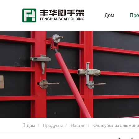
Дом
Про
Дом
Продукты
Настил
Опалубка из алюмини