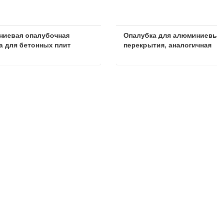
иевая опалубочная 
Опалубка для алюминиевых
а для бетонных плит
перекрытия, аналогичная 
опалубке Topec.
Алюминиевая опалубочная система для бетонных плит
ься сейчас
Связаться сейчас