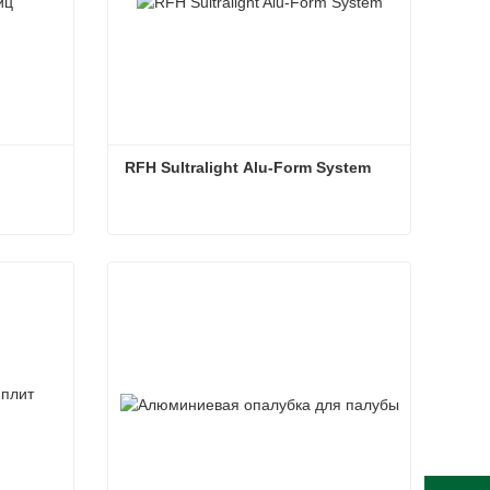
RFH Sultralight Alu-Form System
RFH Sultralight Alu-Form System
Связаться сейчас