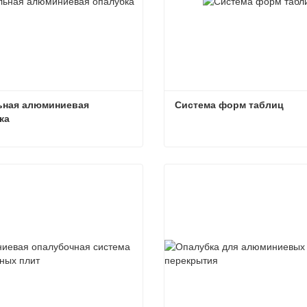
ная алюминиевая 
Система форм таблиц
ка
Модульная алюминиевая опалубка
Система форм таблиц
ься сейчас
Связаться сейчас