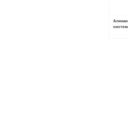
Алюмин
систем
Связат